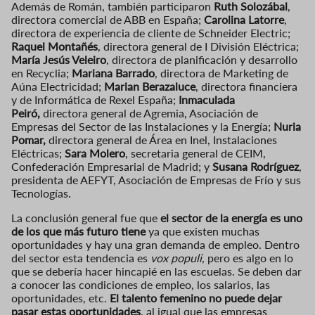
Además de Román, también participaron
Ruth Solozábal
,
directora comercial de ABB en España;
Carolina Latorre
,
directora de experiencia de cliente de Schneider Electric;
Raquel Montañés
, directora general de I División Eléctrica;
María Jesús Veleiro
, directora de planificación y desarrollo
en Recyclia;
Mariana Barrado
, directora de Marketing de
Aúna Electricidad;
Marian Berazaluce
, directora financiera
y de Informática de Rexel España;
Inmaculada
Peiró,
directora general de Agremia, Asociación de
Empresas del Sector de las Instalaciones y la Energía;
Nuria
Pomar,
directora general de Área en Inel, Instalaciones
Eléctricas;
Sara Molero
, secretaria general de CEIM,
Confederación Empresarial de Madrid; y
Susana Rodríguez
,
presidenta de AEFYT, Asociación de Empresas de Frío y sus
Tecnologías.
La conclusión general fue que
el sector de la energía es
uno
de los que más futuro tiene
ya que existen muchas
oportunidades y hay una gran demanda de empleo. Dentro
del sector esta tendencia es
vox populi
, pero es algo en lo
que se debería hacer hincapié en las escuelas. Se deben dar
a conocer las condiciones de empleo, los salarios, las
oportunidades, etc.
El talento femenino no puede dejar
pasar estas oportunidades
, al igual que las empresas