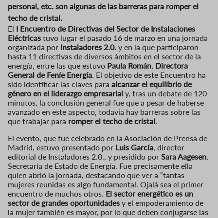
personal, etc. son algunas de las barreras para romper el
techo de cristal.
El
I Encuentro de Directivas del Sector de Instalaciones
Eléctricas
tuvo lugar el pasado 16 de marzo en una jornada
organizada por
Instaladores 2.0.
y en la que participaron
hasta 11 directivas de diversos ámbitos en el sector de la
energía, entre las que estuvo
Paula Román
,
Directora
General de
Feníe Energía
. El objetivo de este Encuentro ha
sido identificar las claves para
alcanzar el equilibrio de
género en el liderazgo empresarial
y, tras un debate de 120
minutos, la conclusión general fue que a pesar de haberse
avanzado en este aspecto, todavía hay barreras sobre las
que trabajar para
romper el techo de cristal
.
El evento, que fue celebrado en la Asociación de Prensa de
Madrid, estuvo presentado por
Luis García
, director
editorial de Instaladores 2.0., y presidido por
Sara Aagesen
,
Secretaria de Estado de Energía. Fue precisamente ella
quien abrió la jornada, destacando que ver a “tantas
mujeres reunidas es algo fundamental. Ojalá sea el primer
encuentro de muchos otros.
El sector energético es un
sector de grandes oportunidades
y el empoderamiento de
la mujer también es mayor, por lo que deben conjugarse las