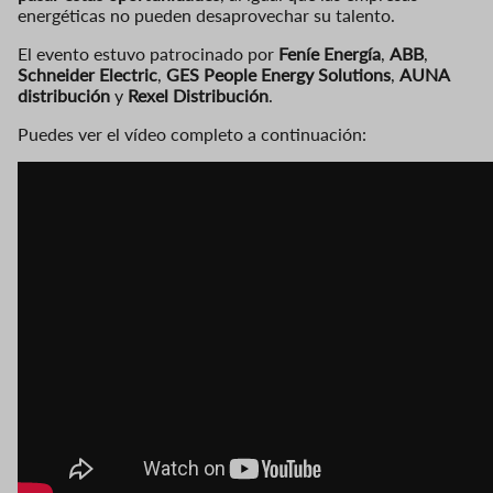
energéticas no pueden desaprovechar su talento.
El evento estuvo patrocinado por
Feníe Energía
,
ABB
,
Schneider Electric
,
GES People Energy Solutions
,
AUNA
distribución
y
Rexel Distribución
.
Puedes ver el vídeo completo a continuación: