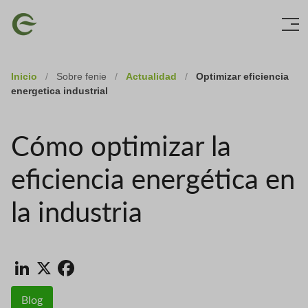
Skip
Imagen
to
main
content
Inicio
/
Sobre fenie
/
Actualidad
/
Optimizar eficiencia
energetica industrial
Cómo optimizar la
eficiencia energética en
la industria
LinkedIn
X
Facebook
Blog