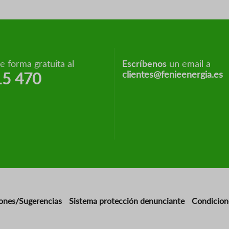
 forma gratuita al
Escríbenos
un email a
clientes@fenieenergia.es
15 470
ones/Sugerencias
Sistema protección denunciante
Condicion