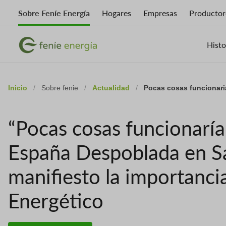
Skip
Sobre Feníe Energía
Hogares
Empresas
Productor
to
main
Imagen
content
Imagen
Histo
Inicio
/
Sobre fenie
/
Actualidad
/
Pocas cosas funcionaria
“Pocas cosas funcionarían 
España Despoblada en S
manifiesto la importancia
Energético