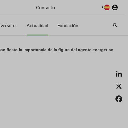
Imagen
Contacto
nversores
Actualidad
Fundación
nifiesto la importancia de la figura del agente energetico
Li
X
F