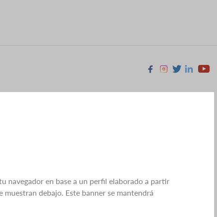
Facebook
Instagram
X
Linkedin
Youtu
tu navegador en base a un perfil elaborado a partir
 se muestran debajo. Este banner se mantendrá