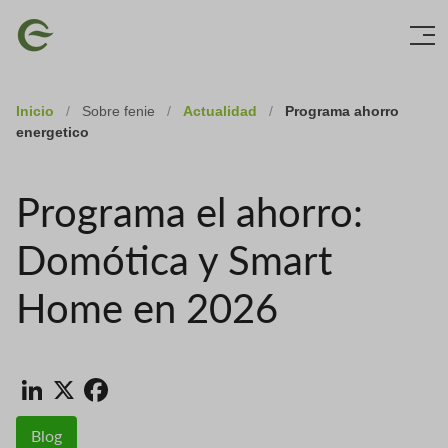
Skip
Imagen
to
main
content
Inicio
/
Sobre fenie
/
Actualidad
/
Programa ahorro
energetico
Programa el ahorro:
Domótica y Smart
Home en 2026
LinkedIn
X
Facebook
Blog