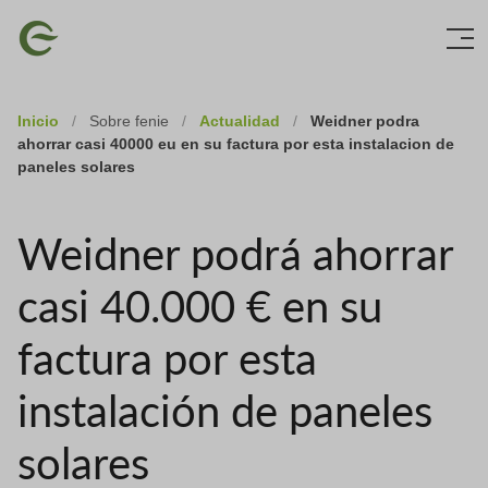
Skip
Imagen
to
main
content
Inicio
/
Sobre fenie
/
Actualidad
/
Weidner podra
ahorrar casi 40000 eu en su factura por esta instalacion de
paneles solares
Weidner podrá ahorrar
casi 40.000 € en su
factura por esta
instalación de paneles
solares