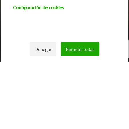
Configuración de cookies
Imagen
Denegar
Permitir todas
Withdraw consent
3
/
4
Feníe Energía: Tu
comercializadora de
energía de confianza
Como tu
comercializadora de energía
, nos enfocamos en