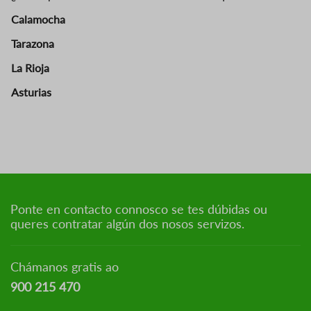
Calamocha
Tarazona
La Rioja
Asturias
Ponte en contacto connosco se tes dúbidas ou
queres contratar algún dos nosos servizos.
Chámanos gratis ao
900 215 470