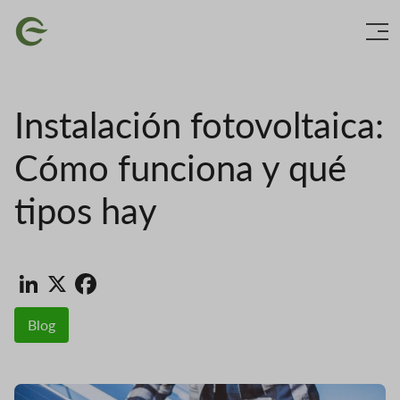
Ir
Imaxe
o
contido
principal
Instalación fotovoltaica:
Cómo funciona y qué
tipos hay
LinkedIn
X
Facebook
Blog