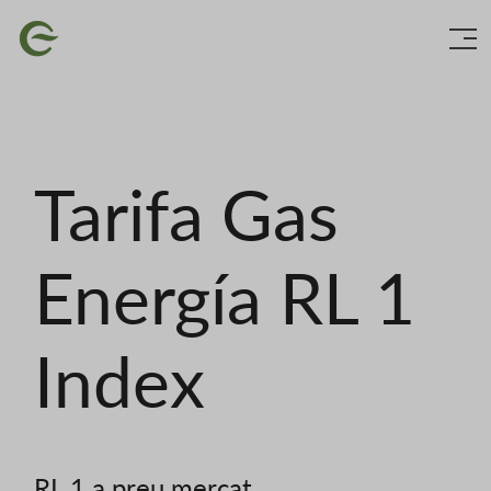
Vés
Imatge
al
contingut
Tarifa Gas
Energía RL 1
Index
RL.1 a preu mercat