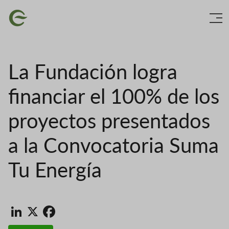
Vés
Imatge
al
contingut
La Fundación logra
financiar el 100% de los
proyectos presentados
a la Convocatoria Suma
Tu Energía
LinkedIn
X
Facebook