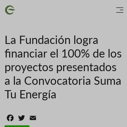
Skip
Image
to
main
content
La Fundación logra
financiar el 100% de los
proyectos presentados
a la Convocatoria Suma
Tu Energía
Facebook
Twitter
Email