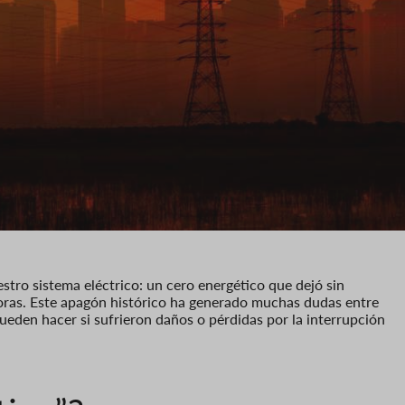
stro sistema eléctrico: un cero energético que dejó sin
horas. Este apagón histórico ha generado muchas dudas entre
pueden hacer si sufrieron daños o pérdidas por la interrupción