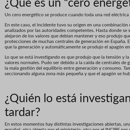
¿Qué es un “cero energé
Un cero energético se produce cuando toda una red eléctrica 
En este caso, el incidente tuvo su origen en una combinación 
analizados por las autoridades competentes. Hasta donde se sab
alejaron de los valores que debían mantener y eso produjo que
protecciones de muchas centrales de generación en España. 
que la generación y automáticamente se produjo el apagón e
Lo que se está investigando es que produjo que la tensión y la 
valores normales. Pudo ser debido a la caída de centrales de ge
la mala gestión del equilibrio entre generación y consumo. Ta
seccionando alguna zona más pequeña y que el apagón se hub
¿Quién lo está investiga
tardar?
En estos momentos hay distintas investigaciones abiertas, una
español, otra abierta por el ministerio, otra por el INCIBE po