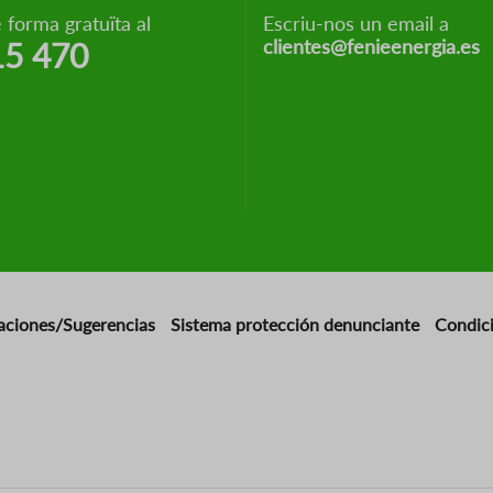
 forma gratuïta al
Escriu-nos un email a
clientes@fenieenergia.es
15 470
aciones/Sugerencias
Sistema protección denunciante
Condic