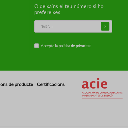
O deixa'ns el teu número si ho
prefereixes
Accepto la
política de privacitat
Imatge
ions de producte
Certificacions