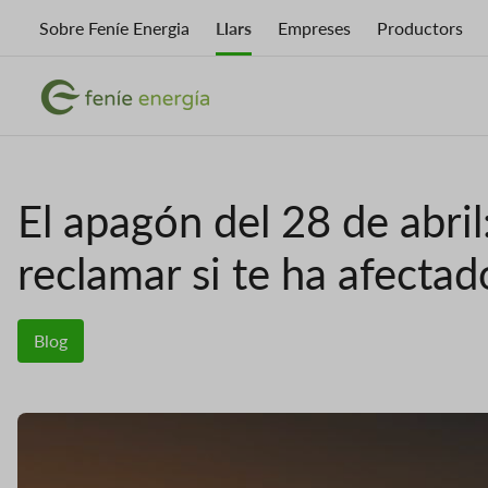
Vés
Sobre Feníe Energia
Llars
Empreses
Productors
al
contingut
Imatge
Imatge
El apagón del 28 de abri
reclamar si te ha afectad
Blog