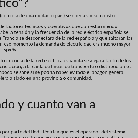
tico”?
(como la de una ciudad o país) se queda sin suministro.
de factores técnicos y operativos que aún están siendo
e la tensión y la frecuencia de la red eléctrica española se
 Francia se desconectara de la red española y que saltaran las
En ese momento la demanda de electricidad era mucho mayor
n España.
frecuencia de la red eléctrica española se alejara tanto de los
neración, a la caída de líneas de transporte o distribución o a
mpoco se sabe si se podría haber evitado el apagón general
iera aislado en una provincia o comunidad.
ndo y cuanto van a
 por parte del Red Eléctrica que es el operador del sistema
r si hubiera tenido que ver con un ciberataque y una última