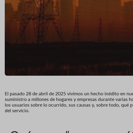
El pasado 28 de abril de 2025 vivimos un hecho inédito en nue
suministro a millones de hogares y empresas durante varias 
los usuarios sobre lo ocurrido, sus causas y, sobre todo, qué 
del servicio.