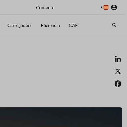
Imatge
Contacte
Carregadors
Eficiència
CAE
Li
X
F