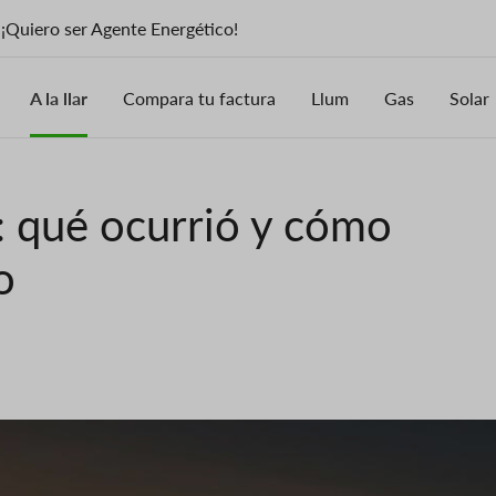
¡Quiero ser Agente Energético!
A la llar
Compara tu factura
Llum
Gas
Solar
l: qué ocurrió y cómo
o