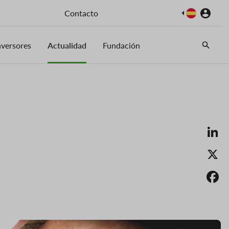
Imagen
Contacto
nversores
Actualidad
Fundación
Li
X
F