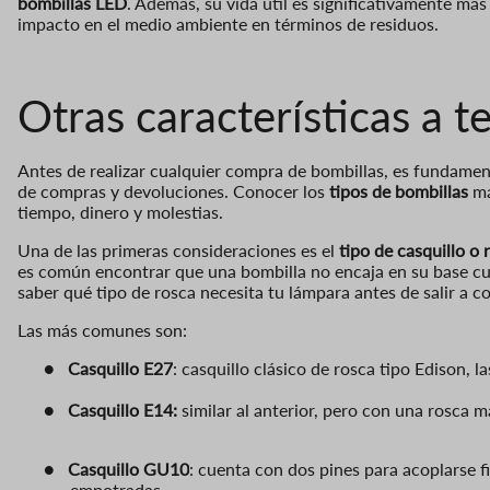
bombillas LED
. Además, su vida útil es significativamente má
impacto en el medio ambiente en términos de residuos.
Otras características a t
Antes de realizar cualquier compra de bombillas, es fundamen
de compras y devoluciones. Conocer los
tipos de bombillas
má
tiempo, dinero y molestias.
Una de las primeras consideraciones es el
tipo de casquillo o 
es común encontrar que una bombilla no encaja en su base cua
sa
ber qué tipo de rosca necesita tu lámpara antes de salir a c
Las más comunes son:
●
Casquillo E27
: casquillo clásico de rosca tipo Edison, 
●
Casquillo E14:
similar al anterior, pero con una rosca
●
Casquillo GU10
: cuenta con dos pines para acoplarse 
empotradas.