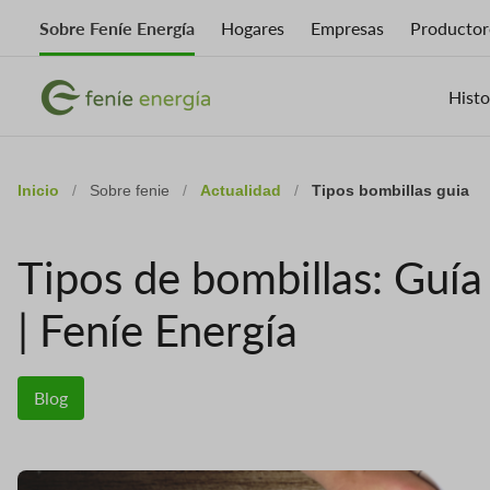
Skip
Sobre Feníe Energía
Hogares
Empresas
Productor
to
main
Imagen
content
Imagen
Histo
Inicio
/
Sobre fenie
/
Actualidad
/
Tipos bombillas guia
Tipos de bombillas: Guía
| Feníe Energía
Blog