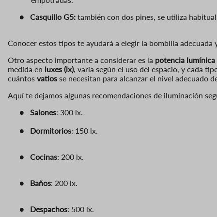
●
Casquillo G5:
también con dos pines, se utiliza habitua
Conocer estos tipos te ayudará a elegir la bombilla adecuada y
Otro aspecto importante a considerar es la
potencia lumínica
medida en
luxes (lx)
, varía según el uso del espacio, y cada ti
cuántos
vatios
se necesitan para alcanzar el nivel adecuado de
Aquí te dej
amos algunas recomendaciones de iluminación seg
●
Salones
: 300 lx.
●
Dormitorios
: 150 lx.
●
Cocinas
: 200 lx.
●
Baños
: 200 lx.
●
Despachos
: 500 lx.