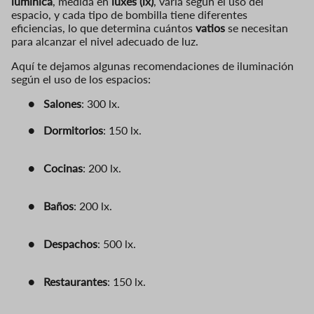
lumínica
, medida en
luxes (lx)
, varía según el uso del
espacio, y cada tipo de bombilla tiene diferentes
eficiencias, lo que determina cuántos
vatios
se necesitan
para alcanzar el nivel adecuado de luz.
Aquí te dej
amos algunas recomendaciones de iluminación
seg
ún el uso de los espacios:
●
Salones
: 300 lx.
●
Dormitorios
: 150 lx.
●
Cocinas
: 200 lx.
●
Baños
: 200 lx.
●
Despachos
: 500 lx.
●
Restaurantes
: 150 lx.