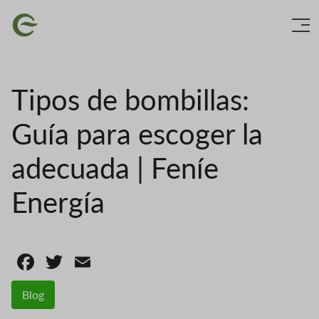
Skip
Image
to
main
content
Tipos de bombillas:
Guía para escoger la
adecuada | Feníe
Energía
Facebook
Twitter
Email
Blog