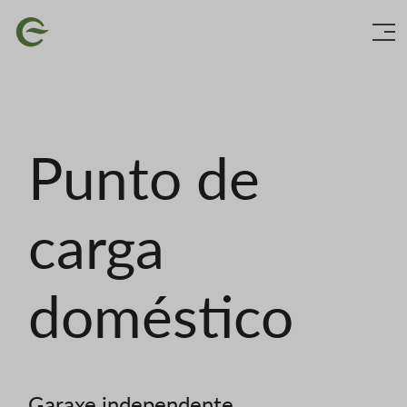
Ir
Imaxe
o
contido
principal
Punto de
carga
doméstico
Garaxe independente