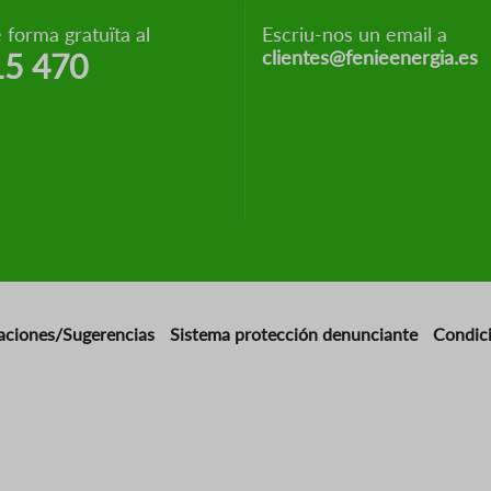
 forma gratuïta al
Escriu-nos un email a
clientes@fenieenergia.es
15 470
aciones/Sugerencias
Sistema protección denunciante
Condic