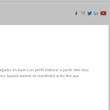
Facebook
Instagram
X
Linkedin
Youtu
egador en base a un perfil elaborat a partir dels teus
sota. Aquest banner es mantindrà actiu fins que