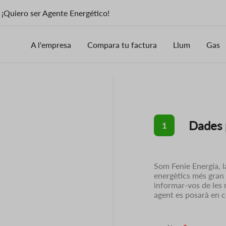
¡Quiero ser Agente Energético!
A l'empresa
Compara tu factura
Llum
Gas
Dades 
1
Som Fenie Energía, la
energètics més gran 
informar-vos de les 
agent es posarà en 