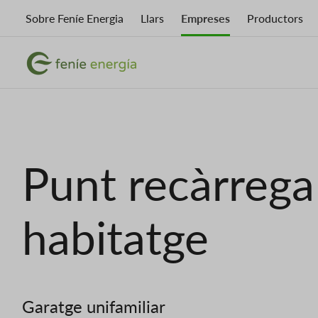
Vés
Sobre Feníe Energia
Llars
Empreses
Productors
al
contingut
Imatge
Imatge
Punt recàrrega
habitatge
Garatge unifamiliar