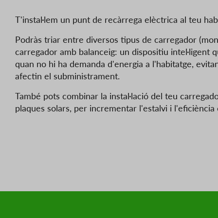
T'instal·lem un punt de recàrrega elèctrica al teu habi
Podràs triar entre diversos tipus de carregador (monofà
carregador amb balanceig: un dispositiu intel·ligent 
quan no hi ha demanda d'energia a l'habitatge, evita
afectin el subministrament.
També pots combinar la instal·lació del teu carregado
plaques solars, per incrementar l'estalvi i l'eficiència