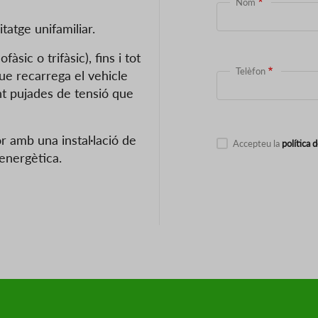
Nom
tatge unifamiliar.
sic o trifàsic), fins i tot
Telèfon
que recarrega el vehicle
nt pujades de tensió que
r amb una instal·lació de
Accepteu la
política 
 energètica.