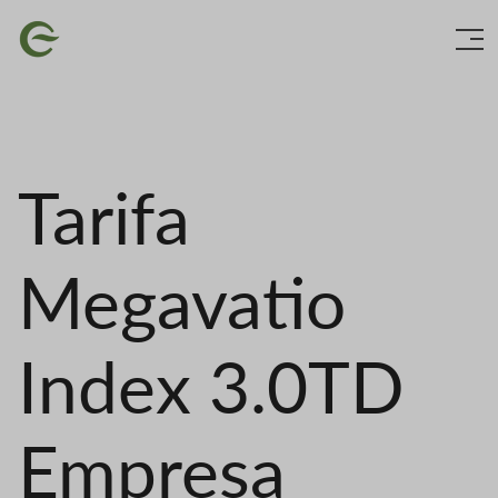
Ir
Imaxe
o
contido
principal
Tarifa
Megavatio
Index 3.0TD
Empresa