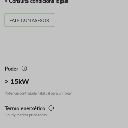
> Consulta condicións legais
FALE CUN ASESOR
Poder
> 15kW
Potencia contratada habitual para un fogar
Termo enerxético
Hourly market price today*