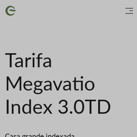
Ir
Imaxe
o
contido
principal
Tarifa
Megavatio
Index 3.0TD
Casa grande indexada