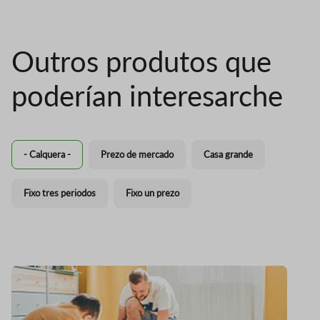
Outros produtos que
poderían interesarche
- Calquera -
Prezo de mercado
Casa grande
Fixo tres periodos
Fixo un prezo
Imaxe
I