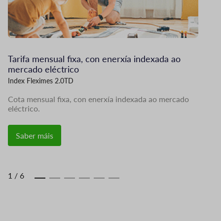
Tarifa mensual fixa, con enerxía indexada ao
U
mercado eléctrico
Fi
Index Fleximes 2.0TD
Un
so
Cota mensual fixa, con enerxía indexada ao mercado
eléctrico.
Saber máis
1
/
6