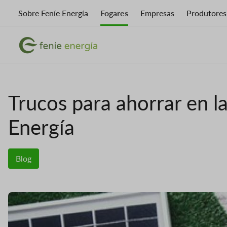
Ir
Sobre Feníe Energía
Fogares
Empresas
Produtores
o
contido
Imaxe
principal
Imaxe
Trucos para ahorrar en la
Energía
Blog