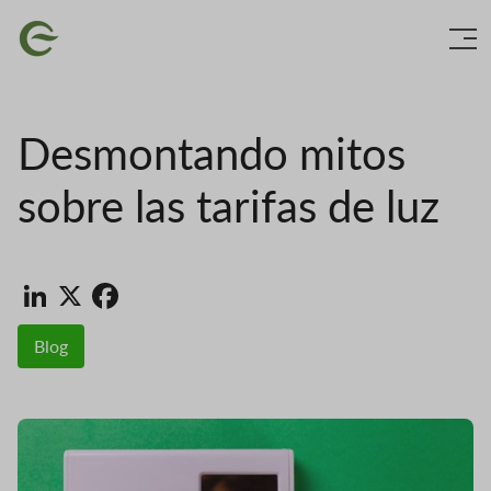
Ir
Imaxe
o
contido
principal
Desmontando mitos
sobre las tarifas de luz
LinkedIn
X
Facebook
Blog