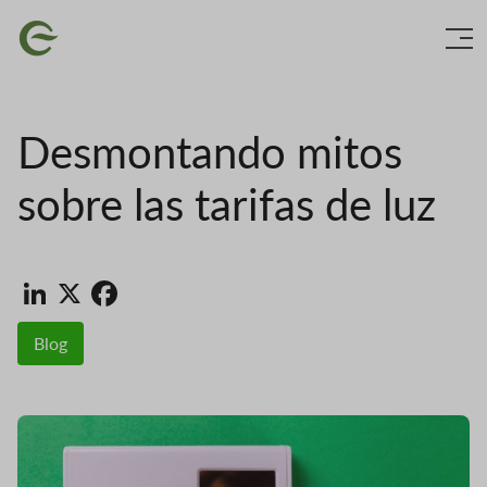
Vés
Imatge
al
contingut
Desmontando mitos
sobre las tarifas de luz
LinkedIn
X
Facebook
Blog