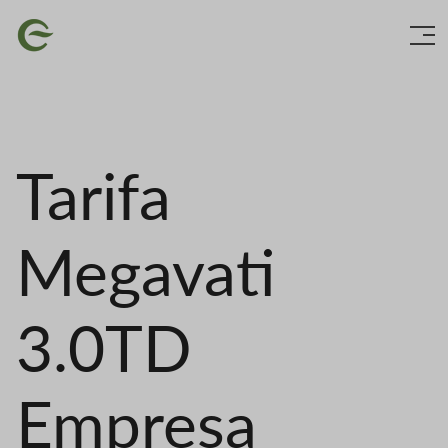
Vés
Imatge
al
contingut
Tarifa
Megavati
3.0TD
Empresa