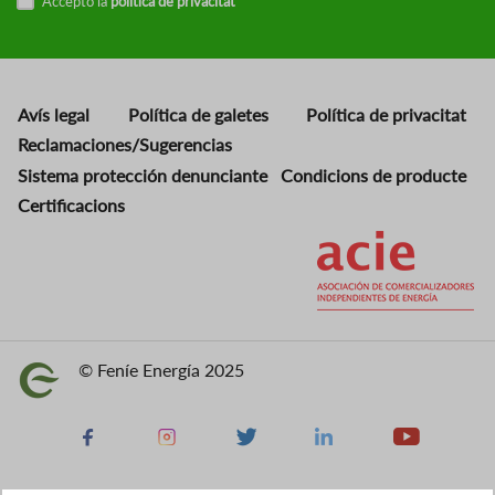
Accepto la
política de privacitat
Avís legal
Política de galetes
Política de privacitat
Reclamaciones/Sugerencias
Sistema protección denunciante
Condicions de producte
Certificacions
Imatge
© Feníe Energía 2025
Imatge
Facebook
Instagram
X
Linkedin
Youtube