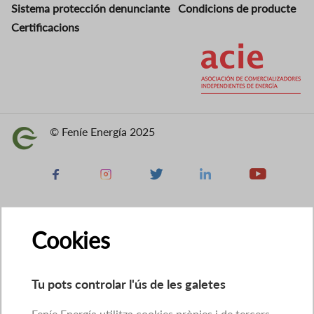
Sistema protección denunciante
Condicions de producte
Certificacions
Imatge
© Feníe Energía 2025
Imatge
Facebook
Instagram
X
Linkedin
Youtube
Cookies
Tu pots controlar l'ús de les galetes
Feníe Energía utilitza cookies pròpies i de tercers