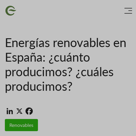
Vés
Imatge
al
contingut
Energías renovables en
España: ¿cuánto
producimos? ¿cuáles
producimos?
LinkedIn
X
Facebook
Renovables