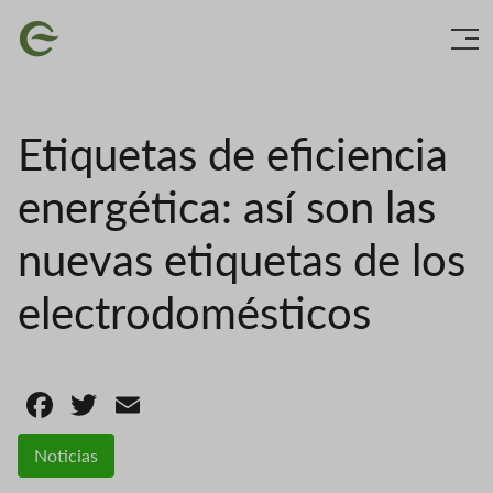
Skip
Image
to
main
content
Etiquetas de eficiencia
energética: así son las
nuevas etiquetas de los
electrodomésticos
Facebook
Twitter
Email
Noticias