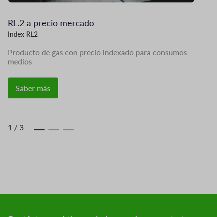
RL.2 a precio mercado
Ag
Index RL2
Fi
Producto de gas con precio indexado para consumos
Pr
medios
Saber más
1
/
3