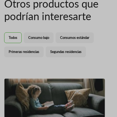
Otros productos que
podrían interesarte
Todos
Consumo bajo
Consumos estándar
Primeras residencias
Segundas residencias
Imagen
I