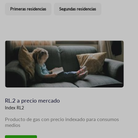
Primeras residencias
Segundas residencias
Imagen
I
RL.2 a precio mercado
R
Index RL2
In
Producto de gas con precio indexado para consumos
Pr
medios