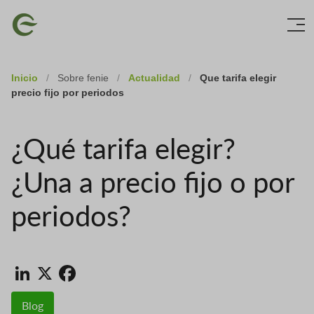
Skip
Imagen
to
main
content
Inicio
/
Sobre fenie
/
Actualidad
/
Que tarifa elegir
precio fijo por periodos
¿Qué tarifa elegir?
¿Una a precio fijo o por
periodos?
LinkedIn
X
Facebook
Blog