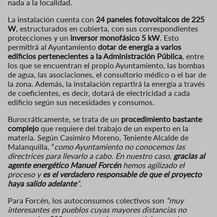
nada a la localidad.
La instalación cuenta con
24 paneles fotovoltaicos de 225
W
, estructurados en cubierta, con sus correspondientes
protecciones y un
inversor monofásico 5 kW
. Esto
permitirá al Ayuntamiento
dotar de energía a varios
edificios pertenecientes a la Administración Pública
, entre
los que se encuentran el propio Ayuntamiento, las bombas
de agua, las asociaciones, el consultorio médico o el bar de
la zona. Además, la instalación repartirá la energía a través
de coeficientes, es decir, dotará de electricidad a cada
edificio según sus necesidades y consumos.
Burocráticamente, se trata de un
procedimiento bastante
complejo
que requiere del trabajo de un experto en la
materia. Según Casimiro Moreno, Teniente Alcalde de
Malanquilla, “
como Ayuntamiento no conocemos las
directrices para llevarlo a cabo. En nuestro caso,
gracias al
agente energético Manuel Forcén
hemos agilizado el
proceso y
es el verdadero responsable de que el proyecto
haya salido adelante
”
.
Para Forcén, los autoconsumos colectivos son
“muy
interesantes en pueblos cuyas mayores distancias no