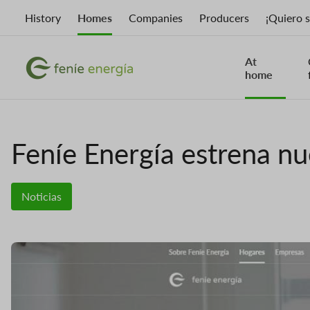
Skip
History
Homes
Companies
Producers
¡Quiero 
to
main
content
At
Image
Image
home
Feníe Energía estrena n
Noticias