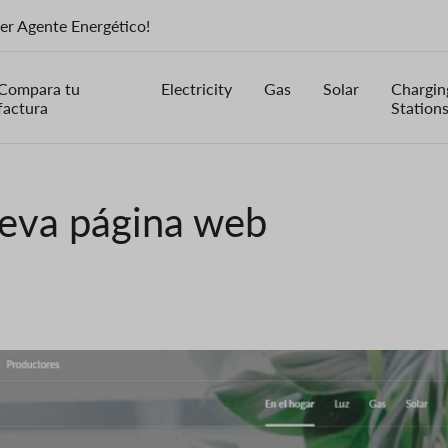
ser Agente Energético!
Compara tu
Electricity
Gas
Solar
Chargin
factura
Station
ueva página web