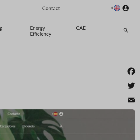
Image
Contact
g
Energy
CAE
s
Efficiency
Fa
Twi
Em