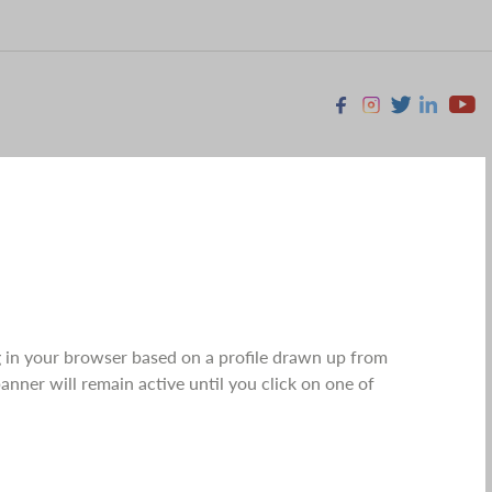
Facebook
Instagram
X
Linkedin
Youtu
g in your browser based on a profile drawn up from
nner will remain active until you click on one of