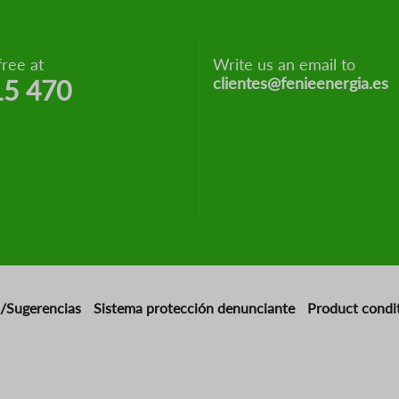
free at
Write us an email to
clientes@fenieenergia.es
15 470
/Sugerencias
Sistema protección denunciante
Product condi