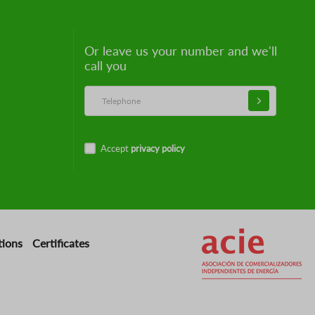
Or leave us your number and we'll
call you
Accept
privacy policy
Image
tions
Certificates