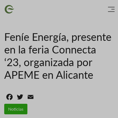
Skip
Image
to
main
content
Feníe Energía, presente
en la feria Connecta
‘23, organizada por
APEME en Alicante
Facebook
Twitter
Email
Noticias