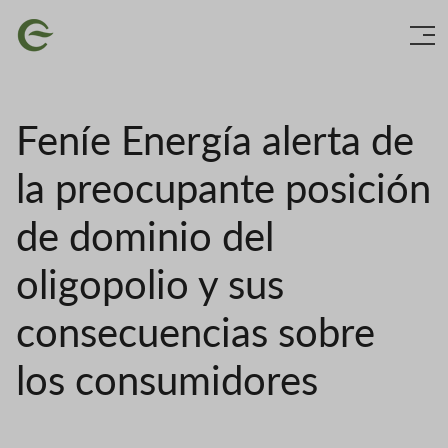
Skip
Image
to
main
content
Feníe Energía alerta de
la preocupante posición
de dominio del
oligopolio y sus
consecuencias sobre
los consumidores