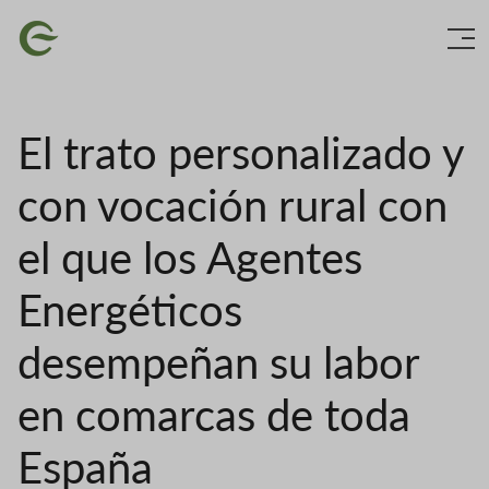
Skip
Image
to
main
content
El trato personalizado y
con vocación rural con
el que los Agentes
Energéticos
desempeñan su labor
en comarcas de toda
España