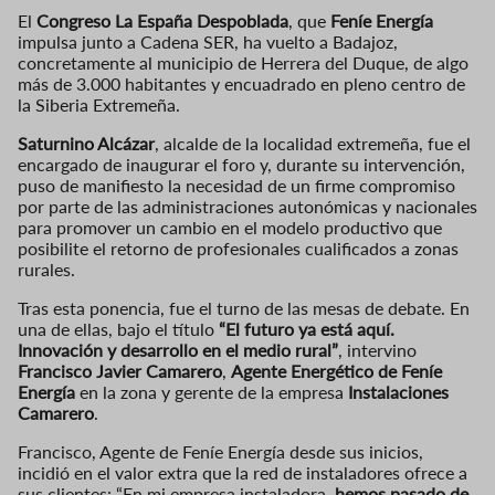
El
Congreso La España Despoblada
, que
Feníe Energía
impulsa junto a Cadena SER, ha vuelto a Badajoz,
concretamente al municipio de Herrera del Duque, de algo
más de 3.000 habitantes y encuadrado en pleno centro de
la Siberia Extremeña.
Saturnino Alcázar
, alcalde de la localidad extremeña, fue el
encargado de inaugurar el foro y, durante su intervención,
puso de manifiesto la necesidad de un firme compromiso
por parte de las administraciones autonómicas y nacionales
para promover un cambio en el modelo productivo que
posibilite el retorno de profesionales cualificados a zonas
rurales.
Tras esta ponencia, fue el turno de las mesas de debate. En
una de ellas, bajo el título
“El futuro ya está aquí.
Innovación y desarrollo en el medio rural”
, intervino
Francisco Javier Camarero
,
Agente Energético de Feníe
Energía
en la zona y gerente de la empresa
Instalaciones
Camarero
.
Francisco, Agente de Feníe Energía desde sus inicios,
incidió en el valor extra que la red de instaladores ofrece a
sus clientes: “En mi empresa instaladora,
hemos pasado de