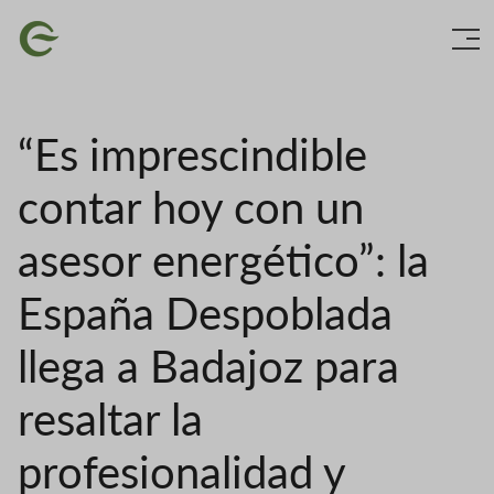
Skip
Image
to
main
content
“Es imprescindible
contar hoy con un
asesor energético”: la
España Despoblada
llega a Badajoz para
resaltar la
profesionalidad y