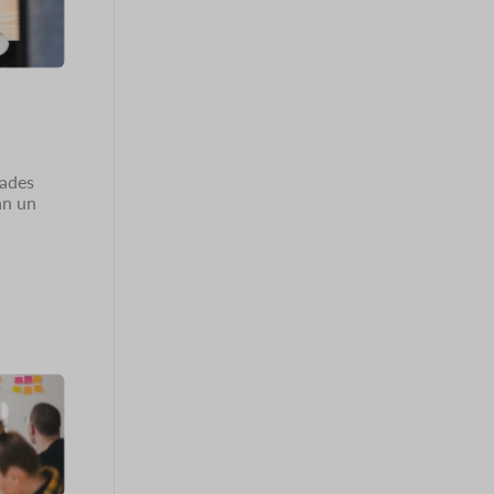
dades
an un