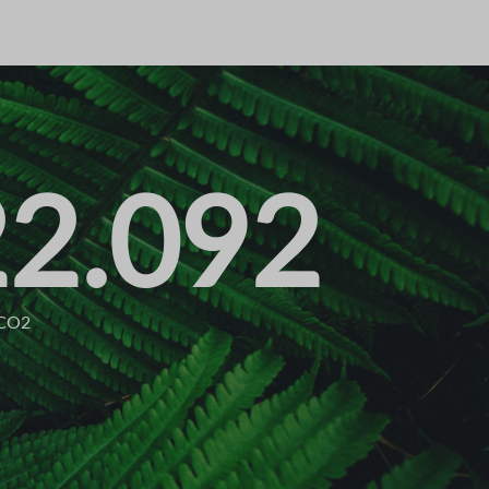
22.092
e CO2