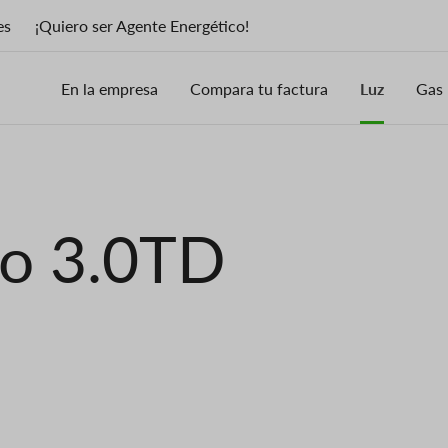
es
¡Quiero ser Agente Energético!
En la empresa
Compara tu factura
Luz
Gas
io 3.0TD