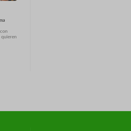
esa
 con
 quieren