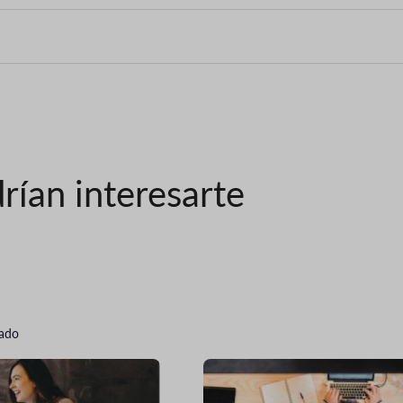
rían interesarte
cado
Imagen