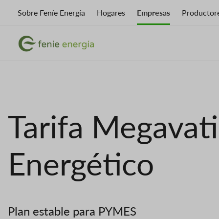
Skip
Sobre Feníe Energía
Hogares
Empresas
Productor
to
main
Imagen
content
Imagen
Tarifa Megavat
Energético
Plan estable para PYMES