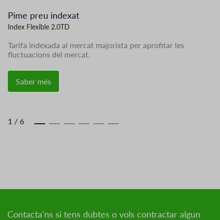
Pime preu indexat
G
Index Flexible 2.0TD
Ta
Tarifa indexada al mercat majorista per aprofitar les
Of
fluctuacions del mercat.
qu
Saber més
1
/
6
Contacta'ns si tens dubtes o vols contractar algun