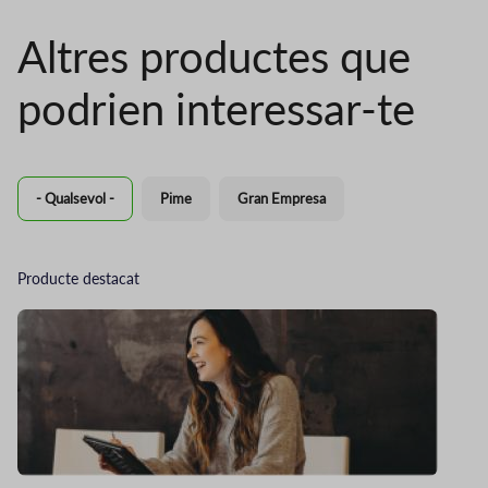
Altres productes que
podrien interessar-te
- Qualsevol -
Pime
Gran Empresa
Producte destacat
Imatge
Im