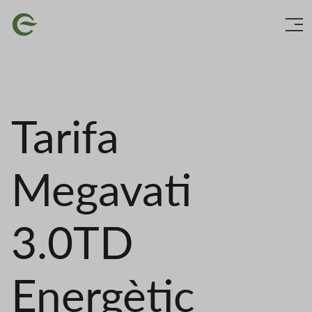
Vés
Imatge
al
contingut
Tarifa
Megavati
3.0TD
Energètic