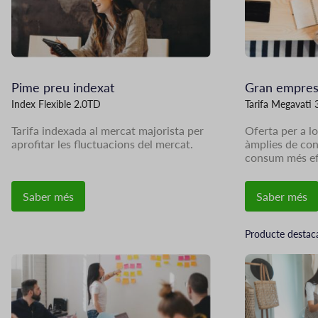
Pime preu indexat
Gran empresa
Index Flexible 2.0TD
Tarifa Megavati
Tarifa indexada al mercat majorista per
Oferta per a l
aprofitar les fluctuacions del mercat.
àmplies de co
consum més ef
Saber més
Saber més
Producte destac
Imatge
Imatge