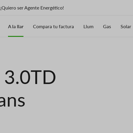
¡Quiero ser Agente Energético!
A la llar
Compara tu factura
Llum
Gas
Solar
i 3.0TD
ans