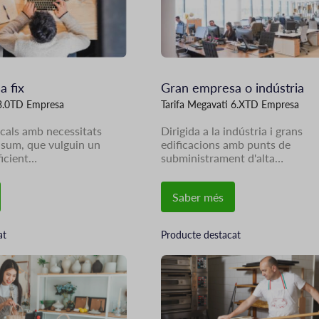
 fix
Gran empresa o indústria
 3.0TD Empresa
Tarifa Megavati 6.XTD Empresa
ocals amb necessitats
Dirigida a la indústria i grans
nsum, que vulguin un
edificacions amb punts de
icient…
subministrament d'alta…
Saber més
at
Producte destacat
Imatge