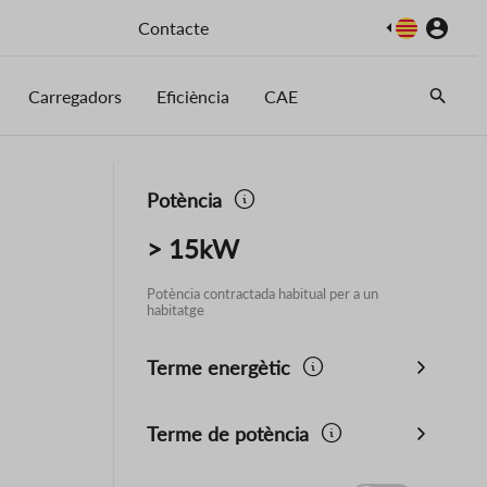
Imatge
Contacte
Carregadors
Eficiència
CAE
Potència
> 15kW
Potència contractada habitual per a un
habitatge
Terme energètic
Terme de potència