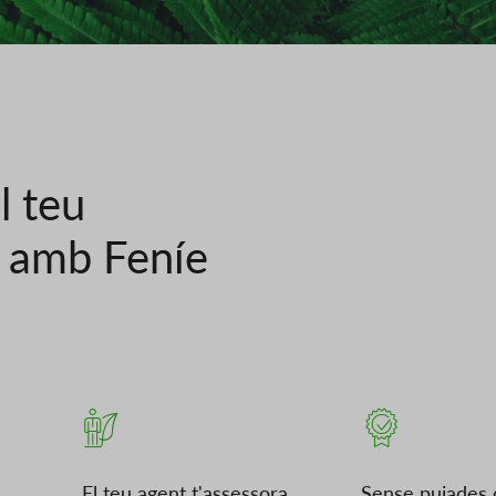
l teu
c amb Feníe
El teu agent t'assessora
Sense pujades 