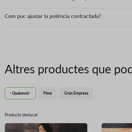
Com puc ajustar la potència contractada?
Altres productes que pod
- Qualsevol -
Pime
Gran Empresa
Producte destacat
Imatge
Imatge