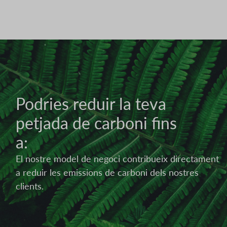
Imatge
Podries reduir la teva
petjada de carboni fins
a:
El nostre model de negoci contribueix directament
a reduir les emissions de carboni dels nostres
clients.