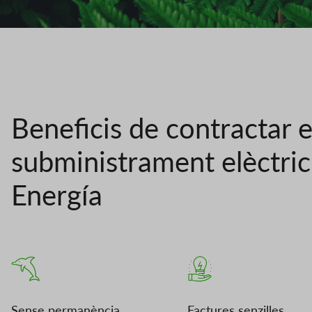
Beneficis de contractar e
subministrament elèctri
Energía
Sense permanència
Factures senzilles