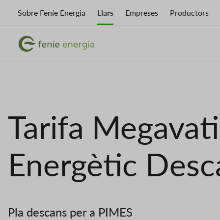
Vés
Sobre Feníe Energia
Llars
Empreses
Productors
al
contingut
Imatge
Imatge
Tarifa Megavat
Energètic Desc
Pla descans per a PIMES