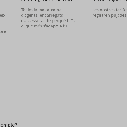
Tenim la major xarxa
Les nostres tarif
eix
d'agents, encarregats
registren pujades 
d'assessorar-te perquè triïs
el que més s'adapti a tu.
pre
 compte?