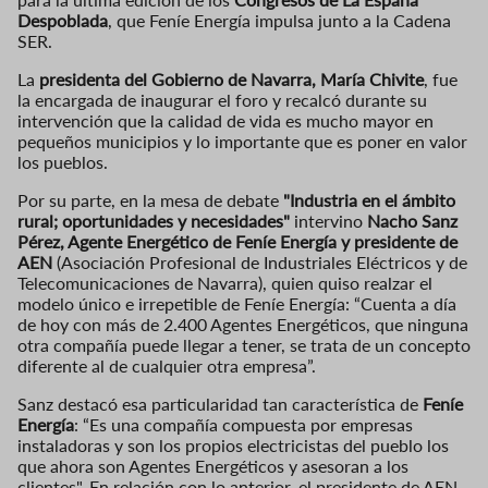
Despoblada
, que Feníe Energía impulsa junto a la Cadena
SER.
La
presidenta del Gobierno de Navarra, María Chivite
, fue
la encargada de inaugurar el foro y recalcó durante su
intervención que la calidad de vida es mucho mayor en
pequeños municipios y lo importante que es poner en valor
los pueblos.
Por su parte, en la mesa de debate
"Industria en el ámbito
rural; oportunidades y necesidades"
intervino
Nacho Sanz
Pérez, Agente Energético de
Feníe Energía
y presidente de
AEN
(Asociación Profesional de Industriales Eléctricos y de
Telecomunicaciones de Navarra), quien quiso realzar el
modelo único e irrepetible de Feníe Energía: “Cuenta a día
de hoy con más de 2.400 Agentes Energéticos, que ninguna
otra compañía puede llegar a tener, se trata de un concepto
diferente al de cualquier otra empresa”.
Sanz destacó esa particularidad tan característica de
Feníe
Energía
: “Es una compañía compuesta por empresas
instaladoras y son los propios electricistas del pueblo los
que ahora son Agentes Energéticos y asesoran a los
clientes". En relación con lo anterior, el presidente de AEN