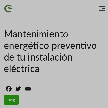
Skip
Image
to
main
content
Mantenimiento
energético preventivo
de tu instalación
eléctrica
Facebook
Twitter
Email
Blog