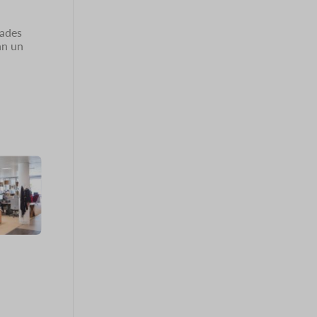
dades
an un