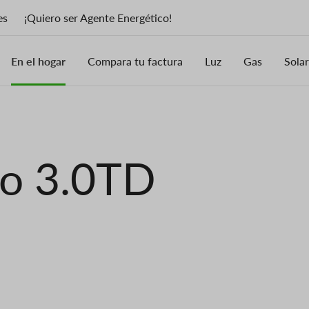
es
¡Quiero ser Agente Energético!
En el hogar
Compara tu factura
Luz
Gas
Solar
io 3.0TD