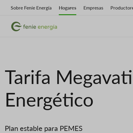
Skip
Sobre Feníe Energía
Hogares
Empresas
Productor
to
main
Imagen
content
Imagen
Tarifa Megavat
Energético
Plan estable para PEMES