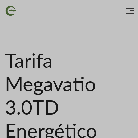
Vés
Imatge
al
contingut
Tarifa
Megavatio
3.0TD
Energético