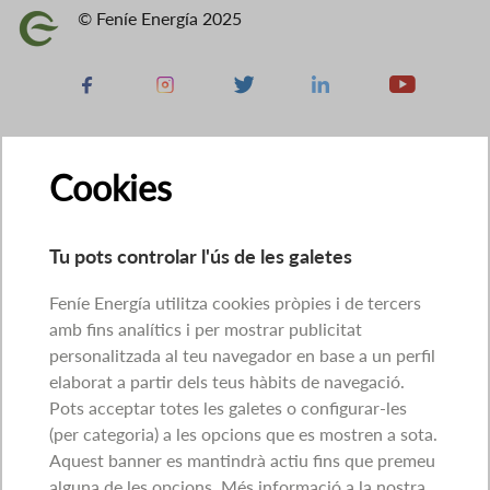
© Feníe Energía 2025
Imatge
Facebook
Instagram
X
Linkedin
Youtube
Cookies
Tu pots controlar l'ús de les galetes
Feníe Energía utilitza cookies pròpies i de tercers
amb fins analítics i per mostrar publicitat
personalitzada al teu navegador en base a un perfil
elaborat a partir dels teus hàbits de navegació.
Pots acceptar totes les galetes o configurar-les
(per categoria) a les opcions que es mostren a sota.
Aquest banner es mantindrà actiu fins que premeu
alguna de les opcions. Més informació a la nostra