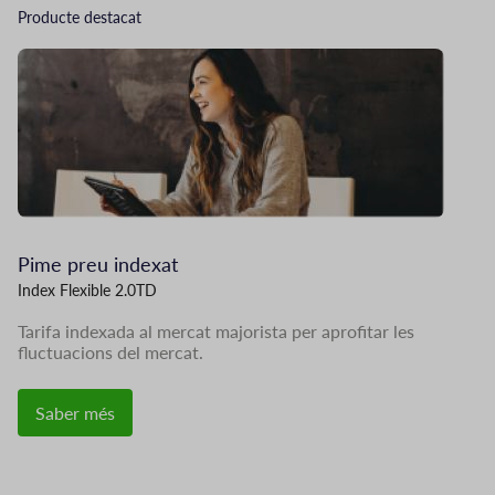
Producte destacat
Imatge
Im
Pime preu indexat
G
Index Flexible 2.0TD
Ta
Tarifa indexada al mercat majorista per aprofitar les
Of
fluctuacions del mercat.
qu
Saber més